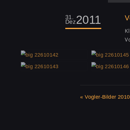
2011
31.
V
Dez
K
Vo
«
Vogler-Bilder 2010