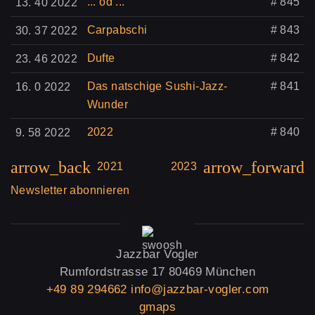
... öd ...
# 845
13. 40 2022
Carpabschi
# 843
30. 37 2022
Dufte
# 842
23. 46 2022
Das natschige Sushi-Jazz-
# 841
16. 0 2022
Wunder
2022
# 840
9. 58 2022
arrow_back
arrow_forward
2021
2023
Newsletter abonnieren
Jazzbar Vogler
Rumfordstrasse 17
80469 München
+49 89 294662
info@jazzbar-vogler.com
gmaps